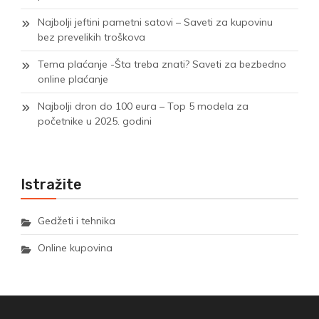
Najbolji jeftini pametni satovi – Saveti za kupovinu
bez prevelikih troškova
Tema plaćanje -Šta treba znati? Saveti za bezbedno
online plaćanje
Najbolji dron do 100 eura – Top 5 modela za
početnike u 2025. godini
Istražite
Gedžeti i tehnika
Online kupovina