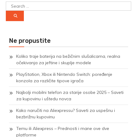
Search
for:
Ne propustite
Koliko traje baterija na bežičnim slušalicama, realna
očekivanja za jeftine i skuplje modele
PlayStation, Xbox ili Nintendo Switch: poređenje
konzola za različite tipove igrača
Najbolji mobilni telefon za starije osobe 2025 – Saveti
za kupovinu i uštedu novca
Kako naručiti na Aliexpressu? Saveti za uspešnu i
bezbrižnu kupovinu
Temu ili Aliexpress – Prednosti i mane ove dve
platforme