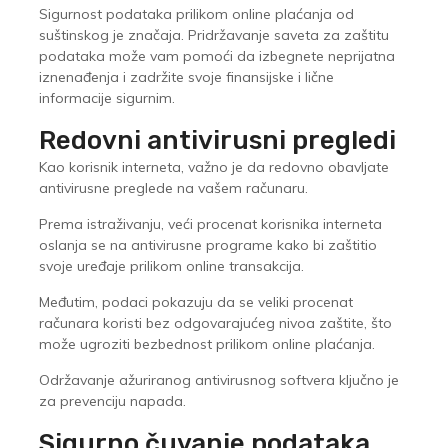
Sigurnost podataka prilikom online plaćanja od
suštinskog je značaja. Pridržavanje saveta za zaštitu
podataka može vam pomoći da izbegnete neprijatna
iznenađenja i zadržite svoje finansijske i lične
informacije sigurnim.
Redovni antivirusni pregledi
Kao korisnik interneta, važno je da redovno obavljate
antivirusne preglede na vašem računaru.
Prema istraživanju, veći procenat korisnika interneta
oslanja se na antivirusne programe kako bi zaštitio
svoje uređaje prilikom online transakcija.
Međutim, podaci pokazuju da se veliki procenat
računara koristi bez odgovarajućeg nivoa zaštite, što
može ugroziti bezbednost prilikom online plaćanja.
Održavanje ažuriranog antivirusnog softvera ključno je
za prevenciju napada.
Sigurno čuvanje podataka