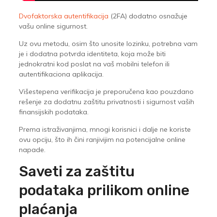
Dvofaktorska autentifikacija
(2FA) dodatno osnažuje
vašu online sigurnost.
Uz ovu metodu, osim što unosite lozinku, potrebna vam
je i dodatna potvrda identiteta, koja može biti
jednokratni kod poslat na vaš mobilni telefon ili
autentifikaciona aplikacija.
Višestepena verifikacija je preporučena kao pouzdano
rešenje za dodatnu zaštitu privatnosti i sigurnost vaših
finansijskih podataka.
Prema istraživanjima, mnogi korisnici i dalje ne koriste
ovu opciju, što ih čini ranjivijim na potencijalne online
napade.
Saveti za zaštitu
podataka prilikom online
plaćanja