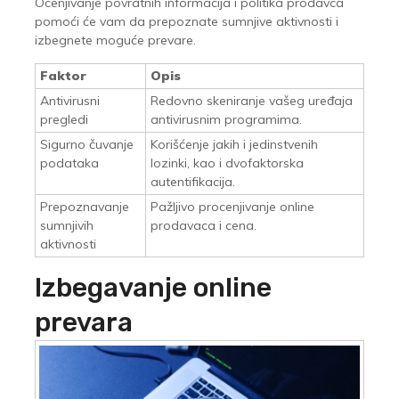
Ocenjivanje povratnih informacija i politika prodavca
pomoći će vam da prepoznate sumnjive aktivnosti i
izbegnete moguće prevare.
Faktor
Opis
Antivirusni
Redovno skeniranje vašeg uređaja
pregledi
antivirusnim programima.
Sigurno čuvanje
Korišćenje jakih i jedinstvenih
podataka
lozinki, kao i dvofaktorska
autentifikacija.
Prepoznavanje
Pažljivo procenjivanje online
sumnjivih
prodavaca i cena.
aktivnosti
Izbegavanje online
prevara