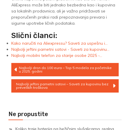
AliExpress može biti jednako bezbedna kao i kupovina
sa lokalnih prodavnica, ali je važno pridržavati se
preporučenih praksi radi prepoznavanja prevara i
sigurne upotrebe ličnih podataka.
Slični članci:
Kako naručiti na Aliexpressu? Saveti za uspešnu i…
Najbolji jeftini pametni satovi - Saveti za kupovinu…
Najbolji mobilni telefon za starije osobe 2025 -…
Kretanje
Najbolji dron do 100 eura – Top 5 modela za početnike
u 2025. godini
članka
Najbolji jeftini pametni satovi – Saveti za kupovinu bez
prevelikih troškova
Ne propustite
Koliko traje baterija na bežičnim slušalicama, realna