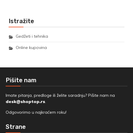
Istražite
Gedžeti i tehnika
Online kupovina
Pišite nam
Imate pitanja, predloge ili želite saradnju? Pišite nam na
desk@shoptop.rs
.
Odgovorimo u najkraćem roku!
Strane